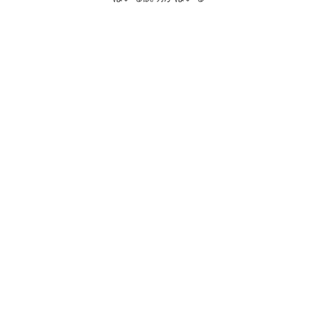
鴨川について
生活
観光ガイド
レンタサイクル