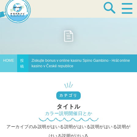
宿泊・温泉
飲食店
HOME
投
Ziskujte bonus v online kasinu Spino Gambino - Hrát online
kasino v České republice
稿
見どころ
カテゴリ
体験プログラム
タイトル
カラー説明開催日とか
アーカイブのみ説明がはいる説明がはいる説明がはいる説明が
特産品
はいる説明がはいる