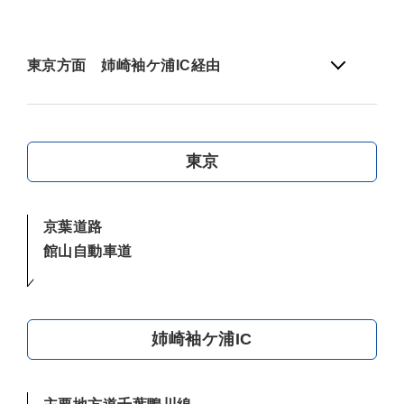
鴨川について
東京方面 姉崎袖ケ浦IC経由
生活
東京
京葉道路
観光ガイド
館山自動車道
レンタサイクル
姉崎袖ケ浦IC