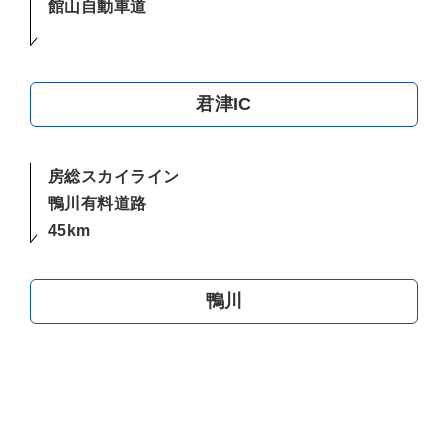
館山自動車道
君津IC
房総スカイライン
鴨川有料道路
45km
鴨川