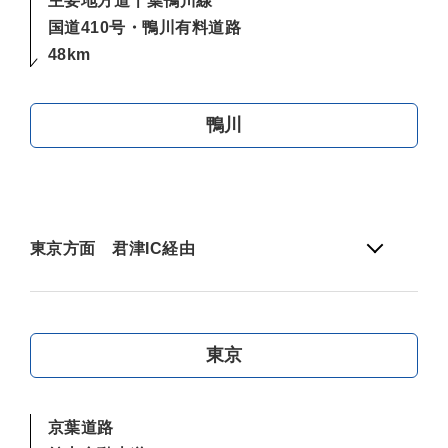
主要地方道千葉鴨川線
国道410号・鴨川有料道路
48km
鴨川
東京方面 君津IC経由
東京
京葉道路