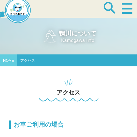
宿泊・温泉
鴨川について
Kamogawa Info
飲食店
HOME
アクセス
見どころ
アクセス
体験プログラム
お車ご利用の場合
特産品