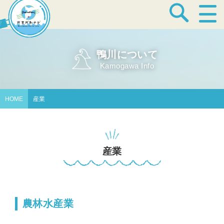
宿泊・温泉
鴨川について
Kamogawa Info
飲食店
HOME
産業
見どころ
産業
体験プログラム
農林水産業
特産品