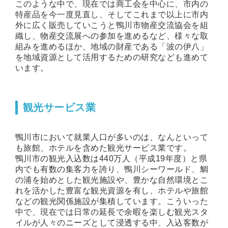
このような中で、現在では商工会を中心に、市内の
特産品を今一度見直し、そしてこれまで以上に市内
外に広く販売していこうと鴨川市物産交流協会を組
織し、物産交流展への参加を進めるなど、様々な取
組みを進めるほか、地域の財産である「波の伊八」
を地域資源として活用するための研究なども進めて
います。
観光サービス業
鴨川市において就業人口が多いのは、なんといって
も旅館、ホテルを含めた観光サービス業です。
鴨川市の観光入込数は440万人（平成19年度）と県
内でも有数の集客力を誇り、鴨川シーワールド、鯛
の浦を始めとした観光施設や、豊かな自然環境とこ
れを活かした豊富な観光資源を有し、ホテルや旅館
などの観光関係施設が集積しています。こういった
中で、現在では日常の延長で余暇を楽しむ観光スタ
イルが人々のニーズとして浸透する中、入込客数が