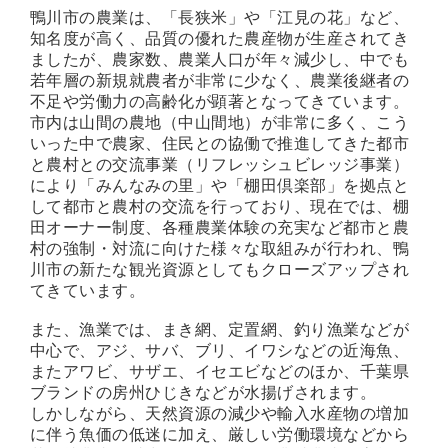
鴨川市の農業は、「長狭米」や「江見の花」など、
知名度が高く、品質の優れた農産物が生産されてき
ましたが、農家数、農業人口が年々減少し、中でも
鴨川について
若年層の新規就農者が非常に少なく、農業後継者の
不足や労働力の高齢化が顕著となってきています。
市内は山間の農地（中山間地）が非常に多く、こう
いった中で農家、住民との協働で推進してきた都市
生活
と農村との交流事業（リフレッシュビレッジ事業）
により「みんなみの里」や「棚田倶楽部」を拠点と
して都市と農村の交流を行っており、現在では、棚
田オーナー制度、各種農業体験の充実など都市と農
村の強制・対流に向けた様々な取組みが行われ、鴨
観光ガイド
川市の新たな観光資源としてもクローズアップされ
てきています。
また、漁業では、まき網、定置網、釣り漁業などが
レンタサイクル
中心で、アジ、サバ、ブリ、イワシなどの近海魚、
またアワビ、サザエ、イセエビなどのほか、千葉県
ブランドの房州ひじきなどが水揚げされます。
しかしながら、天然資源の減少や輸入水産物の増加
に伴う魚価の低迷に加え、厳しい労働環境などから