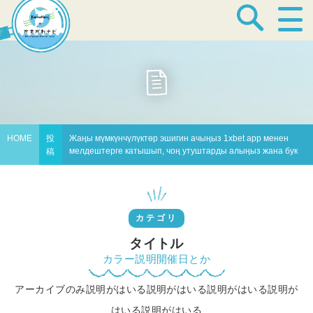
宿泊・温泉
飲食店
HOME
投
Жаңы мүмкүнчүлүктөр эшигин ачыңыз 1xbet app менен
мелдештерге катышып, чоң утуштарды алыңыз жана бук
稿
見どころ
カテゴリ
体験プログラム
タイトル
カラー説明開催日とか
アーカイブのみ説明がはいる説明がはいる説明がはいる説明が
特産品
はいる説明がはいる