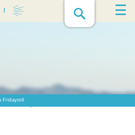
る！
 Fridayroll