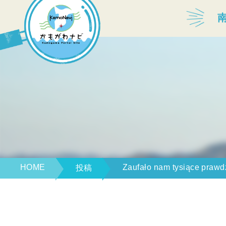
宿泊・温泉
飲食店
見どころ
体験プログラム
HOME
Zaufało nam tysiące prawdz
投稿
特産品