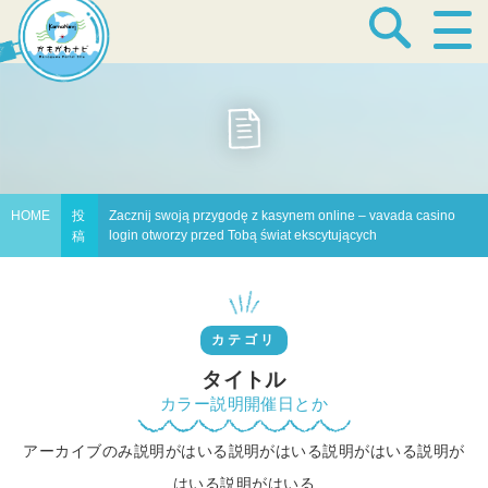
宿泊・温泉
飲食店
HOME
投
Zacznij swoją przygodę z kasynem online – vavada casino
login otworzy przed Tobą świat ekscytujących
稿
見どころ
カテゴリ
体験プログラム
タイトル
カラー説明開催日とか
アーカイブのみ説明がはいる説明がはいる説明がはいる説明が
特産品
はいる説明がはいる