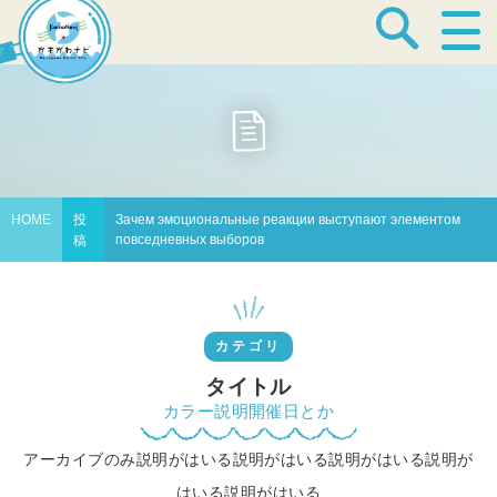
宿泊・温泉
飲食店
HOME
投
Зачем эмоциональные реакции выступают элементом
повседневных выборов
稿
見どころ
カテゴリ
体験プログラム
タイトル
カラー説明開催日とか
アーカイブのみ説明がはいる説明がはいる説明がはいる説明が
特産品
はいる説明がはいる