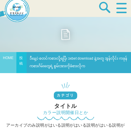
宿泊・温泉
飲食店
HOME
投
ဒီနေ့ပဲ စတင်ကစားလို့ရပြီ၊ ၁xbet download နဲ့အတူ အွန်လိုင်း ကခုန်
稿
ကစားဂိမ်းတွေရဲ့ စွမ်းအားကိုခံစားလိုက
見どころ
体験プログラム
カテゴリ
タイトル
カラー説明開催日とか
特産品
アーカイブのみ説明がはいる説明がはいる説明がはいる説明が