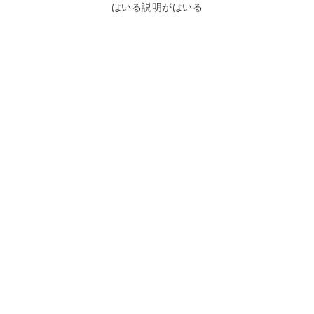
はいる説明がはいる
鴨川について
生活
観光ガイド
レンタサイクル