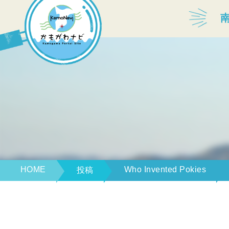
宿泊・温泉
飲食店
見どころ
体験プログラム
HOME
Who Invented Pokies
投稿
特産品