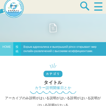
宿泊・温泉
飲食店
HOME
投
Взрыв адреналина и выигрышей pinco открывает мир
онлайн-развлечений с высокими коэффициентами.
稿
見どころ
カテゴリ
体験プログラム
タイトル
カラー説明開催日とか
アーカイブのみ説明がはいる説明がはいる説明がはいる説明が
特産品
はいる説明がはいる