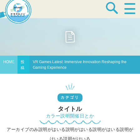
宿泊・温泉
飲食店
HOME
投
VR Games Latest: Immersive Innovation Reshaping the
Gaming Experience
稿
見どころ
カテゴリ
体験プログラム
タイトル
カラー説明開催日とか
アーカイブのみ説明がはいる説明がはいる説明がはいる説明が
特産品
はいる説明がはいる