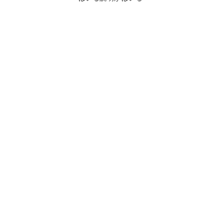
鴨川について
生活
観光ガイド
レンタサイクル