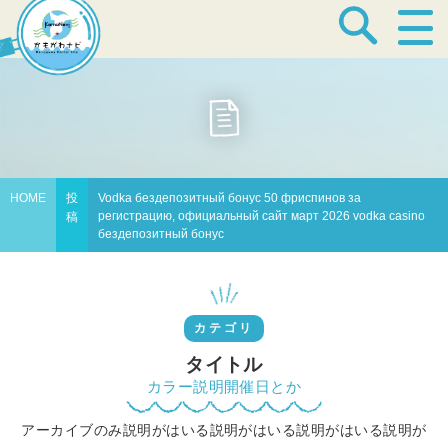
宿泊・温泉
飲食店
HOME
投
Vodka бездепозитный бонус 50 фриспинов за
регистрацию, официальный сайт март 2026 vodka casino
稿
見どころ
бездепозитный бонус
体験プログラム
カテゴリ
タイトル
カラー説明開催日とか
特産品
アーカイブのみ説明がはいる説明がはいる説明がはいる説明が