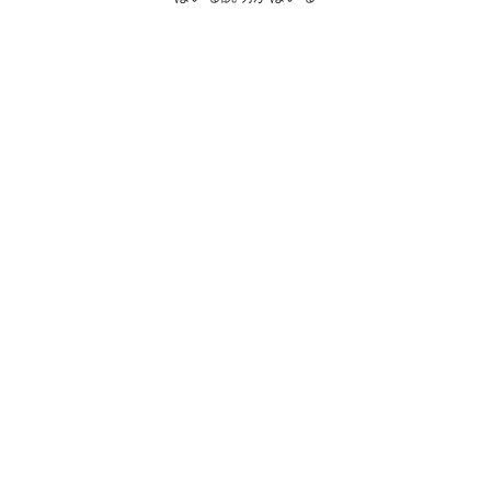
鴨川について
生活
観光ガイド
レンタサイクル