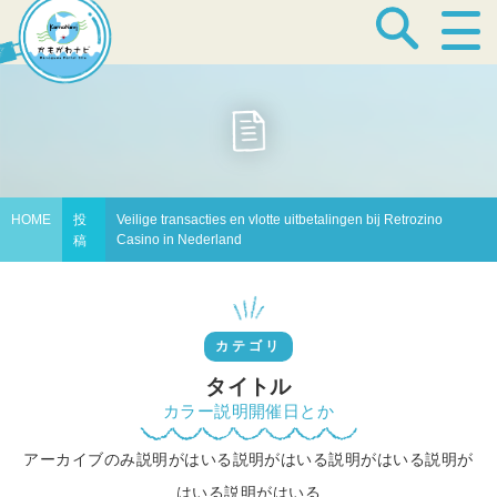
宿泊・温泉
飲食店
HOME
投
Veilige transacties en vlotte uitbetalingen bij Retrozino
Casino in Nederland
稿
見どころ
カテゴリ
体験プログラム
タイトル
カラー説明開催日とか
アーカイブのみ説明がはいる説明がはいる説明がはいる説明が
特産品
はいる説明がはいる