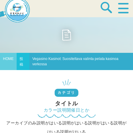
宿泊・温泉
飲食店
HOME
投
Vegasino Kasinot: Suositeltava valinta pelata kasinoa
verkossa
稿
見どころ
カテゴリ
体験プログラム
タイトル
カラー説明開催日とか
アーカイブのみ説明がはいる説明がはいる説明がはいる説明が
特産品
はいる説明がはいる