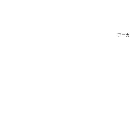
鴨川について
アーカ
生活
観光ガイド
レンタサイクル