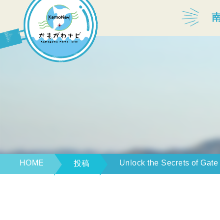
宿泊・温泉
飲食店
見どころ
体験プログラム
HOME
Unlock the Secrets of Gat
投稿
特産品