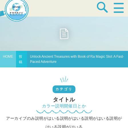
宿泊・温泉
飲食店
HOME
投
Unlock Ancient Treasures with Book of Ra Magic Slot: A Fast-
Paced Adventure
稿
見どころ
カテゴリ
体験プログラム
タイトル
カラー説明開催日とか
アーカイブのみ説明がはいる説明がはいる説明がはいる説明が
特産品
はいる説明がはいる