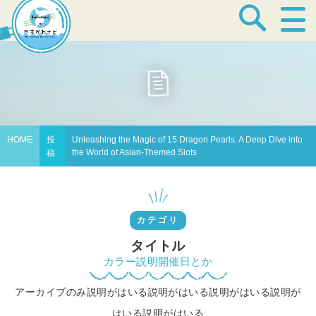
宿泊・温泉
飲食店
HOME
投
Unleashing the Magic of 15 Dragon Pearls: A Deep Dive into
the World of Asian-Themed Slots
稿
見どころ
カテゴリ
体験プログラム
タイトル
カラー説明開催日とか
アーカイブのみ説明がはいる説明がはいる説明がはいる説明が
特産品
はいる説明がはいる