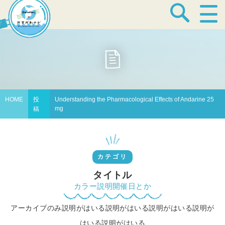
宿泊・温泉
飲食店
HOME
投
Understanding the Pharmacological Effects of Andarine 25
mg
稿
見どころ
カテゴリ
体験プログラム
タイトル
カラー説明開催日とか
アーカイブのみ説明がはいる説明がはいる説明がはいる説明が
特産品
はいる説明がはいる