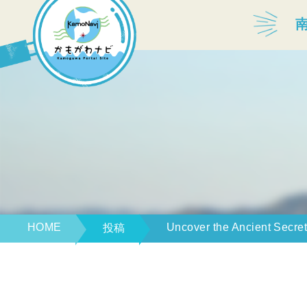
宿泊・温泉
飲食店
見どころ
体験プログラム
HOME
Uncover the Ancient Secret
投稿
特産品