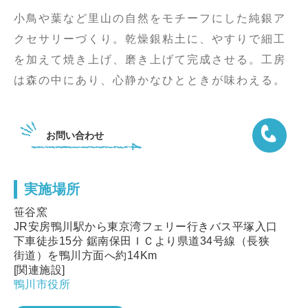
小鳥や葉など里山の自然をモチーフにした純銀ア
クセサリーづくり。乾燥銀粘土に、やすりで細工
を加えて焼き上げ、磨き上げて完成させる。工房
は森の中にあり、心静かなひとときが味わえる。
お問い合わせ
実施場所
04-7098
笹谷窯
JR安房鴨川駅から東京湾フェリー行きバス平塚入口
下車徒歩15分 鋸南保田ＩＣより県道34号線（長狭
街道）を鴨川方面へ約14Km
[関連施設]
鴨川市役所