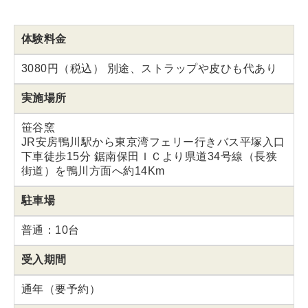
体験料金
3080円（税込） 別途、ストラップや皮ひも代あり
実施場所
笹谷窯
JR安房鴨川駅から東京湾フェリー行きバス平塚入口
下車徒歩15分 鋸南保田ＩＣより県道34号線（長狭
街道）を鴨川方面へ約14Km
駐車場
普通：10台
受入期間
通年（要予約）