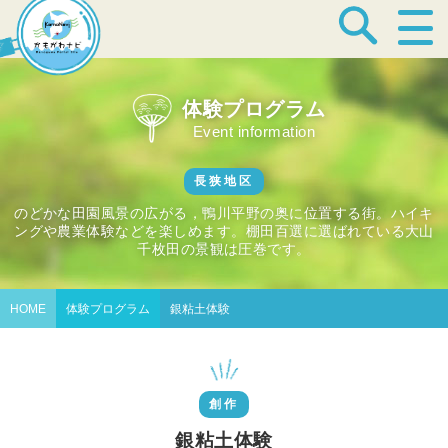
宿泊・温泉
体験プログラム
Event information
飲食店
長狭地区
のどかな田園風景の広がる，鴨川平野の奥に位置する街。ハイキ
ングや農業体験などを楽しめます。棚田百選に選ばれている大山
見どころ
千枚田の景観は圧巻です。
HOME
体験プログラム
銀粘土体験
体験プログラム
創作
特産品
銀粘土体験