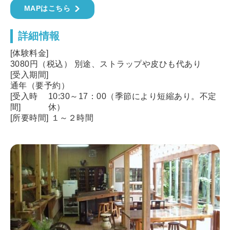
MAPはこちら
詳細情報
[体験料金]
3080円（税込） 別途、ストラップや皮ひも代あり
[受入期間]
通年（要予約）
[受入時
10:30～17：00（季節により短縮あり。不定
間]
休）
[所要時間]
１～２時間