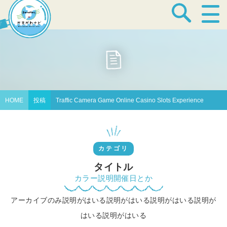
宿泊・温泉
飲食店
HOME
投稿
Traffic Camera Game Online Casino Slots Experience
見どころ
カテゴリ
体験プログラム
タイトル
カラー説明開催日とか
アーカイブのみ説明がはいる説明がはいる説明がはいる説明が
特産品
はいる説明がはいる