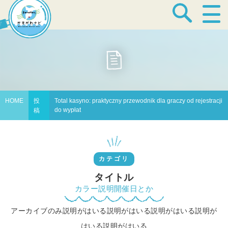
宿泊・温泉
飲食店
HOME
投
Total kasyno: praktyczny przewodnik dla graczy od rejestracji
do wypłat
稿
見どころ
カテゴリ
体験プログラム
タイトル
カラー説明開催日とか
アーカイブのみ説明がはいる説明がはいる説明がはいる説明が
特産品
はいる説明がはいる