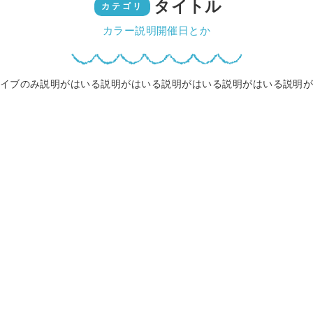
タイトル
カテゴリ
カラー説明開催日とか
イブのみ説明がはいる説明がはいる説明がはいる説明がはいる説明