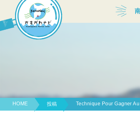
宿泊・温泉
飲食店
見どころ
体験プログラム
HOME
Technique Pour Gagner Au
投稿
特産品