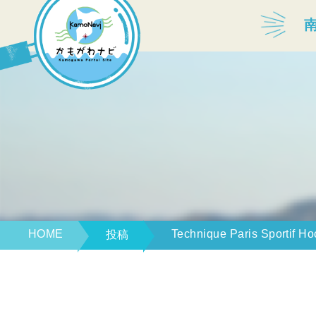
宿泊・温泉
飲食店
見どころ
体験プログラム
HOME
Technique Paris Sportif H
投稿
特産品