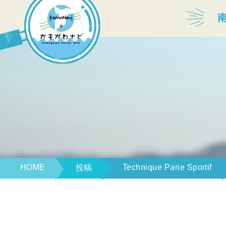
宿泊・温泉
飲食店
見どころ
体験プログラム
HOME
Technique Parie Sportif
投稿
特産品