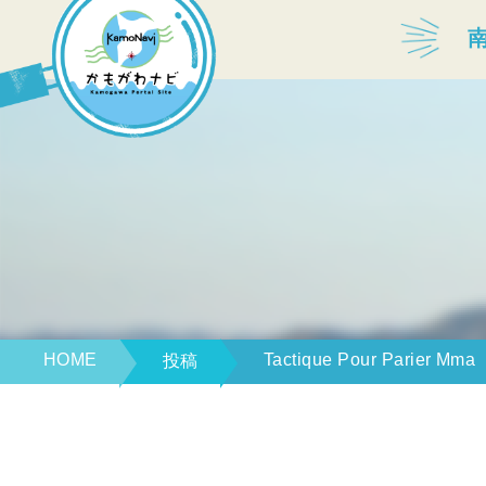
宿泊・温泉
飲食店
見どころ
体験プログラム
HOME
Tactique Pour Parier Mma
投稿
特産品