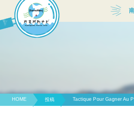
宿泊・温泉
飲食店
見どころ
体験プログラム
HOME
Tactique Pour Gagner Au P
投稿
特産品