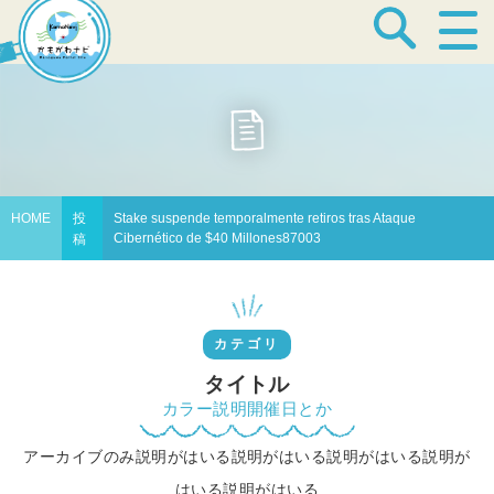
宿泊・温泉
飲食店
HOME
投
Stake suspende temporalmente retiros tras Ataque
Cibernético de $40 Millones87003
稿
見どころ
カテゴリ
体験プログラム
タイトル
カラー説明開催日とか
アーカイブのみ説明がはいる説明がはいる説明がはいる説明が
特産品
はいる説明がはいる