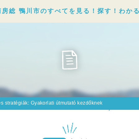
南房総 鴨川市のすべてを見る！探す！わか
és stratégiák: Gyakorlati útmutató kezdőknek