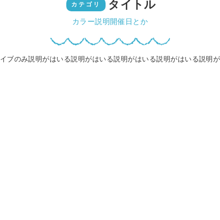
タイトル
カテゴリ
カラー説明開催日とか
イブのみ説明がはいる説明がはいる説明がはいる説明がはいる説明