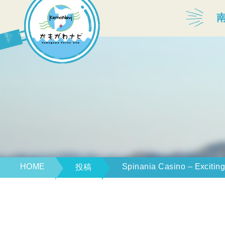
宿泊・温泉
飲食店
見どころ
体験プログラム
HOME
Spinania Casino – Exciti
投稿
特産品