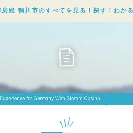
南房総 鴨川市のすべてを見る！探す！わか
Experience for Germany With Slotoro Casino