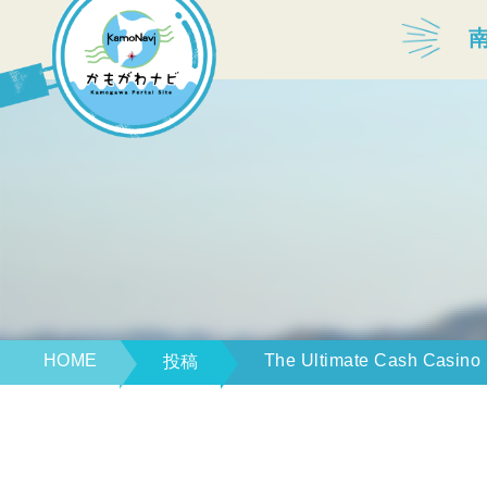
宿泊・温泉
飲食店
見どころ
体験プログラム
HOME
The Ultimate Cash Casino 
投稿
特産品