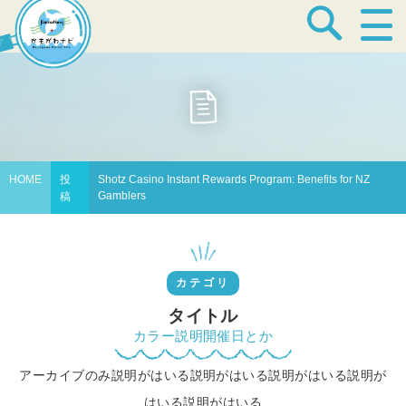
宿泊・温泉
飲食店
HOME
投
Shotz Casino Instant Rewards Program: Benefits for NZ
Gamblers
稿
見どころ
カテゴリ
体験プログラム
タイトル
カラー説明開催日とか
アーカイブのみ説明がはいる説明がはいる説明がはいる説明が
特産品
はいる説明がはいる