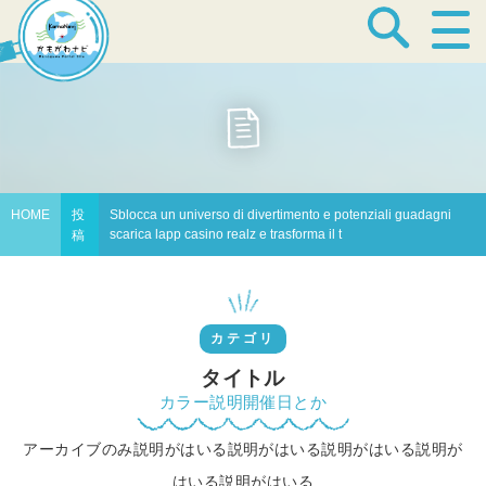
宿泊・温泉
飲食店
HOME
投
Sblocca un universo di divertimento e potenziali guadagni
scarica lapp casino realz e trasforma il t
稿
見どころ
カテゴリ
体験プログラム
タイトル
カラー説明開催日とか
アーカイブのみ説明がはいる説明がはいる説明がはいる説明が
特産品
はいる説明がはいる