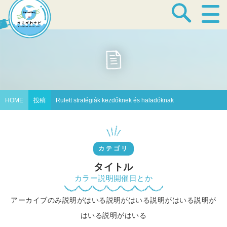
宿泊・温泉
飲食店
HOME
投稿
Rulett stratégiák kezdőknek és haladóknak
見どころ
カテゴリ
体験プログラム
タイトル
カラー説明開催日とか
アーカイブのみ説明がはいる説明がはいる説明がはいる説明が
特産品
はいる説明がはいる