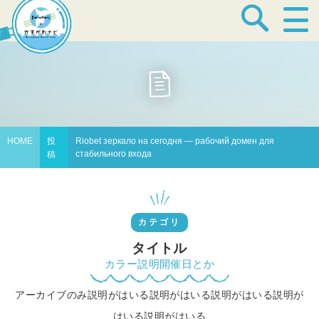
宿泊・温泉
飲食店
HOME
投
Riobet зеркало на сегодня — рабочий домен для
стабильного входа
稿
見どころ
カテゴリ
体験プログラム
タイトル
カラー説明開催日とか
アーカイブのみ説明がはいる説明がはいる説明がはいる説明が
特産品
はいる説明がはいる