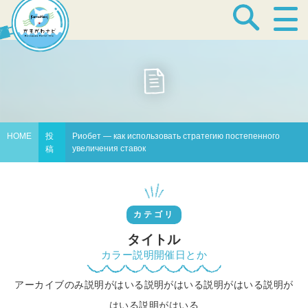
宿泊・温泉
飲食店
HOME
投
Риобет — как использовать стратегию постепенного
увеличения ставок
稿
見どころ
カテゴリ
体験プログラム
タイトル
カラー説明開催日とか
アーカイブのみ説明がはいる説明がはいる説明がはいる説明が
特産品
はいる説明がはいる