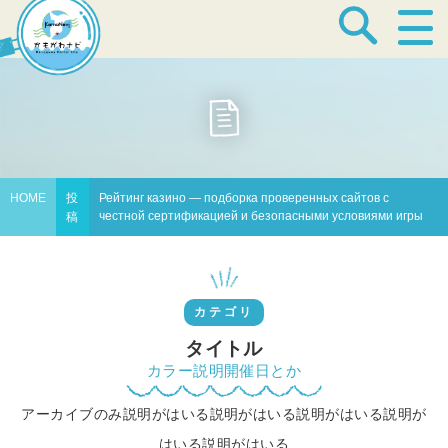
宿泊・温泉
飲食店
HOME
投
Рейтинг казино — подборка проверенных сайтов с
честной сертификацией и безопасными условиями игры
稿
見どころ
カテゴリ
体験プログラム
タイトル
カラー説明開催日とか
アーカイブのみ説明がはいる説明がはいる説明がはいる説明が
特産品
はいる説明がはいる