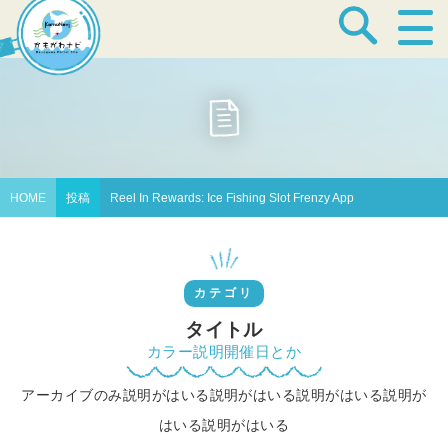
宿泊・温泉
飲食店
HOME
投稿
Reel In Rewards: Ice Fishing Slot Frenzy App
見どころ
カテゴリ
体験プログラム
タイトル
カラー説明開催日とか
アーカイブのみ説明がはいる説明がはいる説明がはいる説明が
特産品
はいる説明がはいる