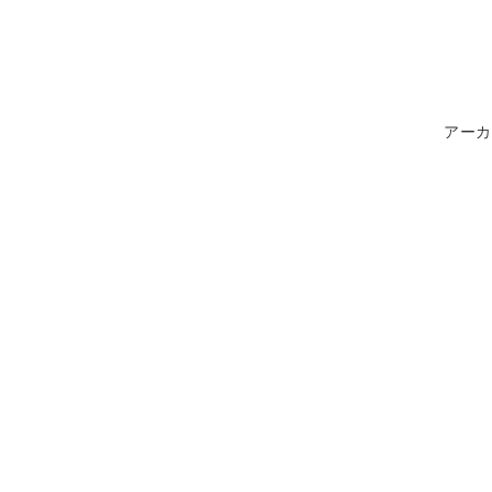
鴨川について
アーカ
生活
観光ガイド
レンタサイクル