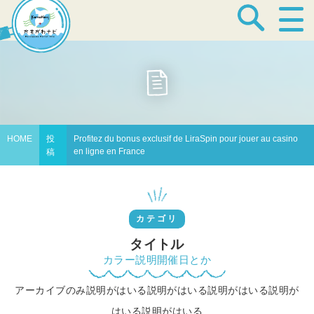
宿泊・温泉
飲食店
HOME
投
Profitez du bonus exclusif de LiraSpin pour jouer au casino
en ligne en France
稿
見どころ
カテゴリ
体験プログラム
タイトル
カラー説明開催日とか
アーカイブのみ説明がはいる説明がはいる説明がはいる説明が
特産品
はいる説明がはいる