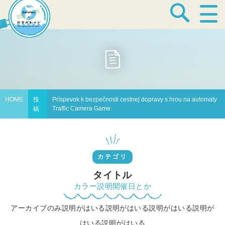
宿泊・温泉
飲食店
HOME
投
Príspevok k bezpečnosti cestnej dopravy s hrou na automaty
Traffic Camera Game.
稿
見どころ
カテゴリ
体験プログラム
タイトル
カラー説明開催日とか
アーカイブのみ説明がはいる説明がはいる説明がはいる説明が
特産品
はいる説明がはいる