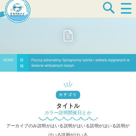
宿泊・温泉
飲食店
HOME
投
Poczuj adrenalinę Spingranny opinie i sekrety wygranych w
świecie wirtualnych kasyn.
稿
見どころ
カテゴリ
体験プログラム
タイトル
カラー説明開催日とか
アーカイブのみ説明がはいる説明がはいる説明がはいる説明が
特産品
はいる説明がはいる