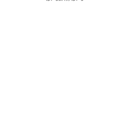
鴨川について
生活
観光ガイド
レンタサイクル