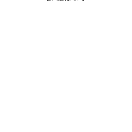
鴨川について
生活
観光ガイド
レンタサイクル