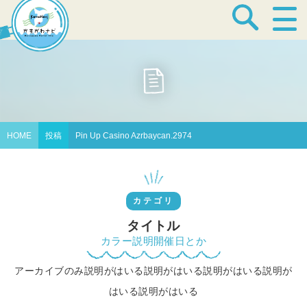
宿泊・温泉
飲食店
HOME
投稿
Pin Up Casino Azrbaycan.2974
見どころ
カテゴリ
体験プログラム
タイトル
カラー説明開催日とか
アーカイブのみ説明がはいる説明がはいる説明がはいる説明が
特産品
はいる説明がはいる