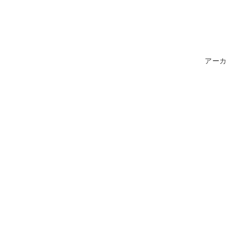
鴨川について
アーカ
生活
観光ガイド
レンタサイクル