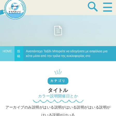
宿泊・温泉
飲食店
HOME
投
Αναπάντεχο Ταξίδι Μπορείτε να οδηγήσετε με ασφάλεια μια
κότα μέσα από την τρέλα της κυκλοφορίας στο
稿
見どころ
カテゴリ
体験プログラム
タイトル
カラー説明開催日とか
アーカイブのみ説明がはいる説明がはいる説明がはいる説明が
特産品
はいる説明がはいる